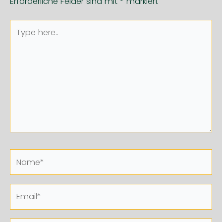
Erforderliche Felder sind mit
*
markiert
Type
here..
Name*
Email*