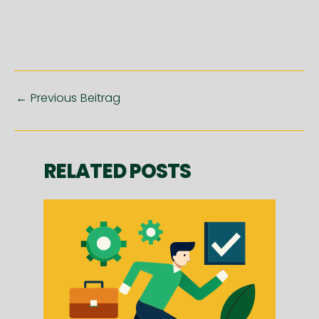
Post
←
Previous Beitrag
navigation
RELATED POSTS