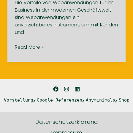
Die Vorteile von Webanwendungen für Ihr
Business In der modernen Geschäftswelt
sind Webanwendungen ein
unverzichtbares Instrument, um mit Kunden
und
Die
Read More »
Vorteile
von
Webanwendungen
für
Ihr
Business
,
,
,
Vorstellung
Google-Referenzen
Anyminimals
Shop
Datenschutzerklärung
Impressum